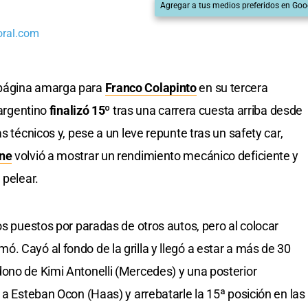
Agregar a tus medios preferidos en Goo
oral.com
página amarga para
Franco Colapinto
en su tercera
o argentino
finalizó 15º
tras una carrera cuesta arriba desde
s técnicos y, pese a un leve repunte tras un safety car,
ine
volvió a mostrar un rendimiento mecánico deficiente y
 pelear.
os puestos por paradas de otros autos, pero al colocar
. Cayó al fondo de la grilla y llegó a estar a más de 30
ono de Kimi Antonelli (Mercedes) y una posterior
 a Esteban Ocon (Haas) y arrebatarle la 15ª posición en las