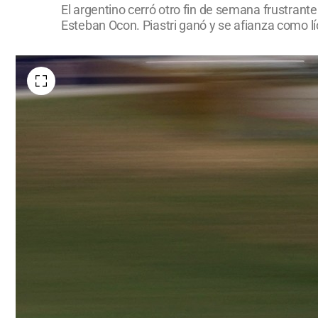
El argentino cerró otro fin de semana frustrante
Esteban Ocon. Piastri ganó y se afianza como lí