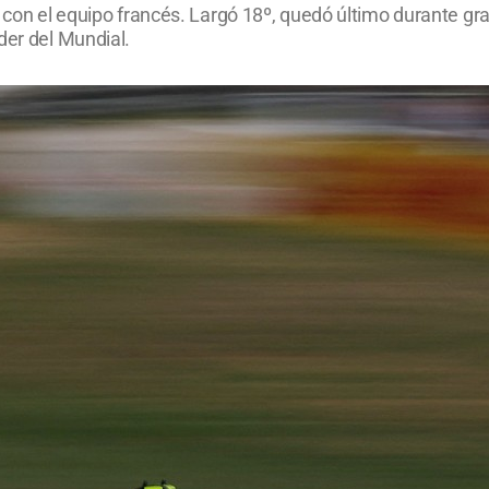
 con el equipo francés. Largó 18º, quedó último durante gra
der del Mundial.