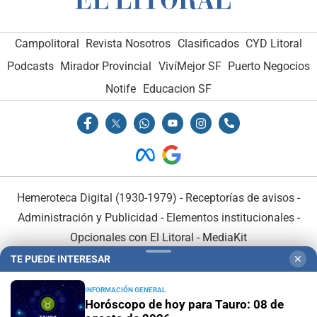
Campolitoral
Revista Nosotros
Clasificados
CYD Litoral
Podcasts
Mirador Provincial
VivíMejor SF
Puerto Negocios
Notife
Educacion SF
Hemeroteca Digital (1930-1979)
-
Receptorías de avisos
-
Administración y Publicidad
-
Elementos institucionales
-
Opcionales con El Litoral
-
MediaKit
TE PUEDE INTERESAR
✕
El Litoral es miembro de:
INFORMACIÓN GENERAL
Horóscopo de hoy para Tauro: 08 de