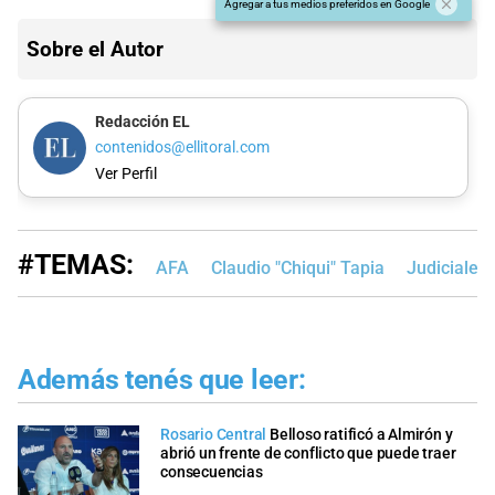
Agregar a tus medios preferidos en Google
Sobre el Autor
Redacción EL
contenidos@ellitoral.com
Ver Perfil
#TEMAS:
AFA
Claudio "Chiqui" Tapia
Judiciales
Además tenés que leer:
Rosario Central
Belloso ratificó a Almirón y
abrió un frente de conflicto que puede traer
consecuencias