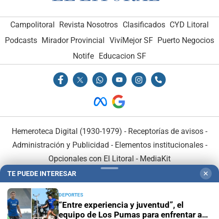
Campolitoral
Revista Nosotros
Clasificados
CYD Litoral
Podcasts
Mirador Provincial
VivíMejor SF
Puerto Negocios
Notife
Educacion SF
Hemeroteca Digital (1930-1979)
-
Receptorías de avisos
-
Administración y Publicidad
-
Elementos institucionales
-
Opcionales con El Litoral
-
MediaKit
TE PUEDE INTERESAR
✕
El Litoral es miembro de:
DEPORTES
“Entre experiencia y juventud”, el
equipo de Los Pumas para enfrentar a