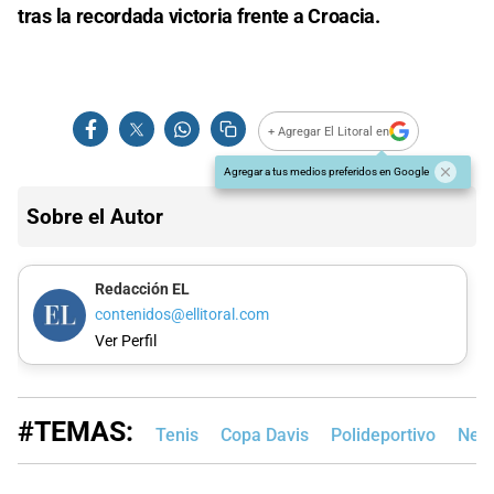
tras la recordada victoria frente a Croacia.
+ Agregar El Litoral en
Agregar a tus medios preferidos en Google
Sobre el Autor
Redacción EL
contenidos@ellitoral.com
Ver Perfil
#TEMAS:
Tenis
Copa Davis
Polideportivo
Neu