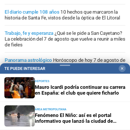
El diario cumple 108 años
10 hechos que marcaron la
historia de Santa Fe, vistos desde la óptica de El Litoral
Trabajo, fe y esperanza
¿Qué se le pide a San Cayetano?
La celebración del 7 de agosto que vuelve a reunir a miles
de fieles
Panorama astrológico
Horóscopo de hoy 7 de agosto de
2026
TE PUEDE INTERESAR
✕
Efemérides
Día Internacional de la Cerveza: por qué se
DEPORTES
Mauro Icardi podría continuar su carrera
celebra cada 7 agosto y cuál es el curioso origen de la
en España: el club que quiere ficharlo
festividad
ÁREA METROPOLITANA
Fenómeno El Niño: así es el portal
informativo que lanzó la ciudad de
Santa Fe