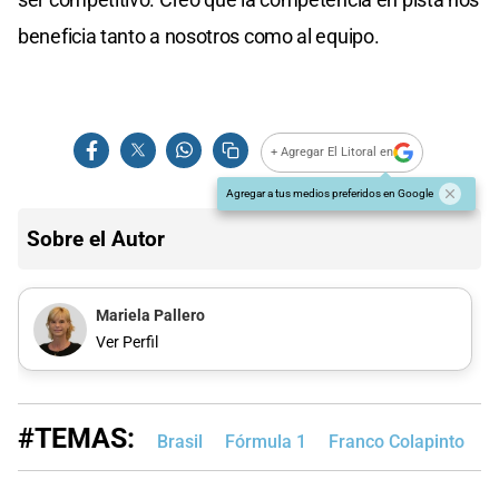
beneficia tanto a nosotros como al equipo.
+ Agregar El Litoral en
Agregar a tus medios preferidos en Google
Sobre el Autor
Mariela Pallero
Ver Perfil
#TEMAS:
Brasil
Fórmula 1
Franco Colapinto
A