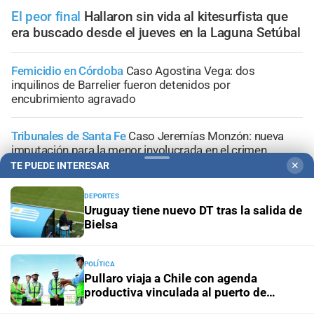
El peor final
Hallaron sin vida al kitesurfista que
era buscado desde el jueves en la Laguna Setúbal
Femicidio en Córdoba
Caso Agostina Vega: dos
inquilinos de Barrelier fueron detenidos por
encubrimiento agravado
Tribunales de Santa Fe
Caso Jeremías Monzón: nueva
imputación para la menor involucrada en el crimen
TE PUEDE INTERESAR
✕
Conferencia de prensa
La causa por el geriátrico
DEPORTES
incendiado podría extenderse a otros establecimientos
Uruguay tiene nuevo DT tras la salida de
clandestinos
Bielsa
El cuidador recuperó la libertad
La Fiscalía atribuyó el
abandono de personas a la dueña del asilo clandestino
POLÍTICA
Pullaro viaja a Chile con agenda
de Santa Fe
productiva vinculada al puerto de
Rosario