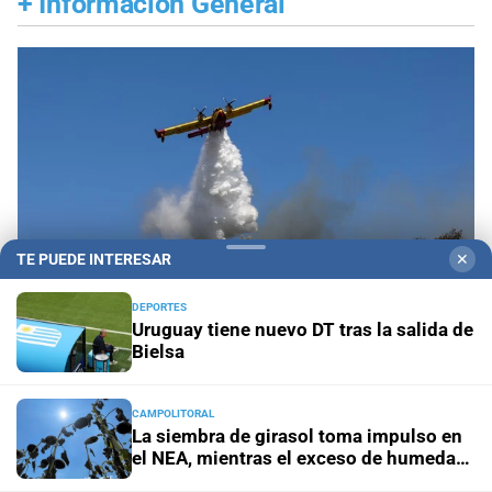
+
Información General
TE PUEDE INTERESAR
✕
DEPORTES
Uruguay tiene nuevo DT tras la salida de
Bielsa
Propiedad privada y derechos
Fiscalías
ambientales cuestionan la reforma por su posible
CAMPOLITORAL
regresión en materia ambiental
La siembra de girasol toma impulso en
el NEA, mientras el exceso de humedad
condiciona la campaña