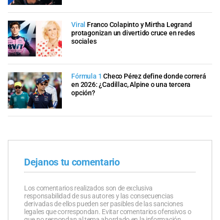
Viral
Franco Colapinto y Mirtha Legrand
protagonizan un divertido cruce en redes
sociales
Fórmula 1
Checo Pérez define donde correrá
en 2026: ¿Cadillac, Alpine o una tercera
opción?
Dejanos tu comentario
Los comentarios realizados son de exclusiva
responsabilidad de sus autores y las consecuencias
derivadas de ellos pueden ser pasibles de las sanciones
legales que correspondan. Evitar comentarios ofensivos o
que no respondan al tema abordado en la información.