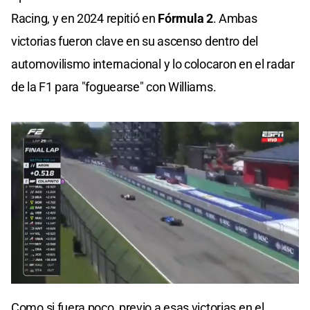
Racing, y en 2024 repitió en
Fórmula 2
. Ambas
victorias fueron clave en su ascenso dentro del
automovilismo internacional y lo colocaron en el radar
de la F1 para "foguearse" con Williams.
0
of
Como si fuera poco, previo a esas victorias en el