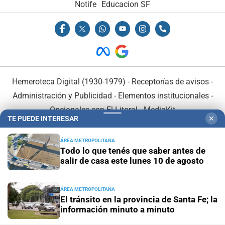
Notife
Educacion SF
Hemeroteca Digital (1930-1979)
-
Receptorías de avisos
-
Administración y Publicidad
-
Elementos institucionales
-
Opcionales con El Litoral
-
MediaKit
TE PUEDE INTERESAR
✕
El Litoral es miembro de:
ÁREA METROPOLITANA
Todo lo que tenés que saber antes de
salir de casa este lunes 10 de agosto
ÁREA METROPOLITANA
El tránsito en la provincia de Santa Fe; la
En Asociación con:
información minuto a minuto