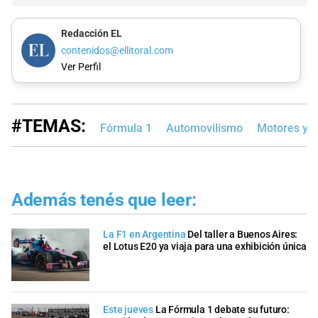
Redacción EL
contenidos@ellitoral.com
Ver Perfil
#TEMAS:
Fórmula 1
Automovilismo
Motores y 
Además tenés que leer:
La F1 en Argentina
Del taller a Buenos Aires:
el Lotus E20 ya viaja para una exhibición única
Este jueves
La Fórmula 1 debate su futuro: