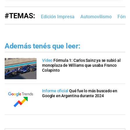
#TEMAS:
Edición Impresa
Automovilismo
Fórmu
Además tenés que leer:
Video
Fórmula 1: Carlos Sainz ya se subió al
monoplaza de Williams que usaba Franco
Colapinto
Informe oficial
Qué fue lo más buscado en
Google en Argentina durante 2024