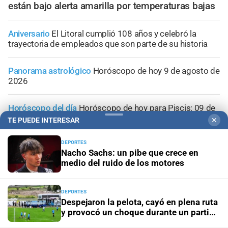
están bajo alerta amarilla por temperaturas bajas
Aniversario
El Litoral cumplió 108 años y celebró la
trayectoria de empleados que son parte de su historia
Panorama astrológico
Horóscopo de hoy 9 de agosto de
2026
Horóscopo del día
Horóscopo de hoy para Piscis: 09 de
agosto de 2026
TE PUEDE INTERESAR
✕
DEPORTES
Horóscopo del día
Horóscopo de hoy para Acuario: 09
Nacho Sachs: un pibe que crece en
de agosto de 2026
medio del ruido de los motores
DEPORTES
Despejaron la pelota, cayó en plena ruta
y provocó un choque durante un partido
del ascenso