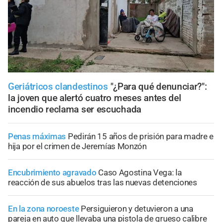
Geriátricos clandestinos
"¿Para qué denunciar?":
la joven que alertó cuatro meses antes del
incendio reclama ser escuchada
Penas máximas
Pedirán 15 años de prisión para madre e
hija por el crimen de Jeremías Monzón
Encubrimiento agravado
Caso Agostina Vega: la
reacción de sus abuelos tras las nuevas detenciones
En la zona noroeste
Persiguieron y detuvieron a una
pareja en auto que llevaba una pistola de grueso calibre