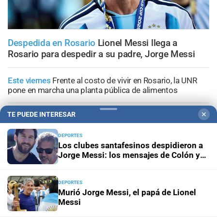
Despedida en Rosario
Lionel Messi llega a
Rosario para despedir a su padre, Jorge Messi
Este viernes
Frente al costo de vivir en Rosario, la UNR
pone en marcha una planta pública de alimentos
TE PUEDE INTERESAR
✕
Panorama astrológico
Horóscopo de hoy 8 de agosto de
2026
DEPORTES
Los clubes santafesinos despidieron a
Horóscopo del día
Horóscopo de hoy para Piscis: 08 de
Jorge Messi: los mensajes de Colón y
agosto de 2026
Unión
DEPORTES
Horóscopo del día
Horóscopo de hoy para Acuario: 08
Murió Jorge Messi, el papá de Lionel
de agosto de 2026
Messi