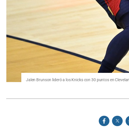
Jalen Brunson lideró a los Knicks con 30 puntos en Clevela