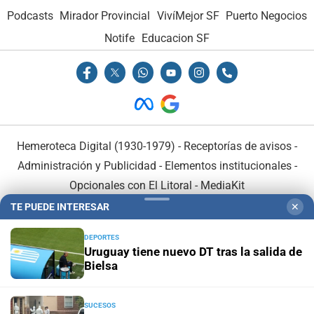
Podcasts
Mirador Provincial
VivíMejor SF
Puerto Negocios
Notife
Educacion SF
Hemeroteca Digital (1930-1979)
-
Receptorías de avisos
-
Administración y Publicidad
-
Elementos institucionales
-
Opcionales con El Litoral
-
MediaKit
TE PUEDE INTERESAR
✕
El Litoral es miembro de:
DEPORTES
Uruguay tiene nuevo DT tras la salida de
Bielsa
SUCESOS