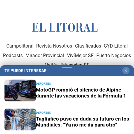
Campolitoral
Revista Nosotros
Clasificados
CYD Litoral
Podcasts
Mirador Provincial
VivíMejor SF
Puerto Negocios
Notife
Educacion SF
TE PUEDE INTERESAR
✕
DEPORTES
MotoGP rompió el silencio de Alpine
durante las vacaciones de la Fórmula 1
Hemeroteca Digital (1930-1979)
-
Receptorías de avisos
-
DEPORTES
Tagliafico puso en duda su futuro en los
Administración y Publicidad
-
Elementos institucionales
-
Mundiales: “Ya no me da para otro”
Opcionales con El Litoral
-
MediaKit