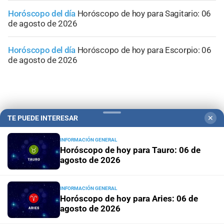
Horóscopo del día
Horóscopo de hoy para Sagitario: 06
de agosto de 2026
Horóscopo del día
Horóscopo de hoy para Escorpio: 06
de agosto de 2026
TE PUEDE INTERESAR
✕
INFORMACIÓN GENERAL
Horóscopo de hoy para Tauro: 06 de
agosto de 2026
INFORMACIÓN GENERAL
Horóscopo de hoy para Aries: 06 de
Campolitoral
Revista Nosotros
Clasificados
CYD Litoral
agosto de 2026
Podcasts
Mirador Provincial
VivíMejor SF
Puerto Negocios