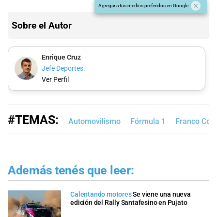
Agregar a tus medios preferidos en Google
Sobre el Autor
Enrique Cruz
Jefe Deportes.
Ver Perfil
#TEMAS:
Automovilismo
Fórmula 1
Franco Cola
Además tenés que leer:
Calentando motores
Se viene una nueva
edición del Rally Santafesino en Pujato