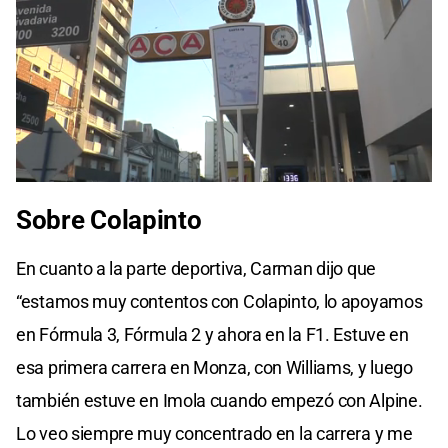
0
seconds
Sobre Colapinto
of
0
seconds
En cuanto a la parte deportiva, Carman dijo que
“estamos muy contentos con Colapinto, lo apoyamos
en Fórmula 3, Fórmula 2 y ahora en la F1. Estuve en
esa primera carrera en Monza, con Williams, y luego
también estuve en Imola cuando empezó con Alpine.
Lo veo siempre muy concentrado en la carrera y me