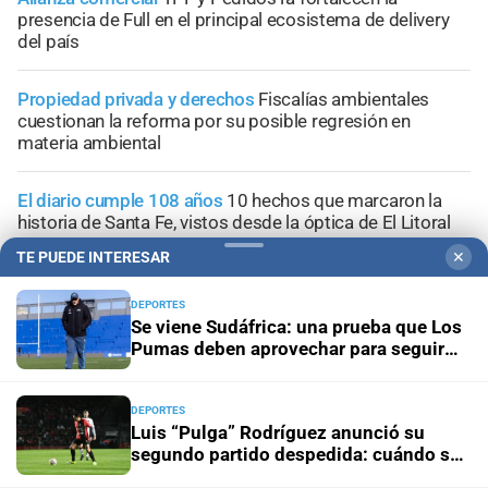
presencia de Full en el principal ecosistema de delivery
del país
Propiedad privada y derechos
Fiscalías ambientales
cuestionan la reforma por su posible regresión en
materia ambiental
El diario cumple 108 años
10 hechos que marcaron la
historia de Santa Fe, vistos desde la óptica de El Litoral
TE PUEDE INTERESAR
✕
Trabajo, fe y esperanza
¿Qué se le pide a San Cayetano?
La celebración del 7 de agosto que vuelve a reunir a miles
DEPORTES
de fieles
Se viene Sudáfrica: una prueba que Los
Pumas deben aprovechar para seguir
creciendo
DEPORTES
Luis “Pulga” Rodríguez anunció su
segundo partido despedida: cuándo se
jugará