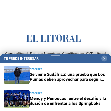
Campolitoral
Revista Nosotros
Clasificados
CYD Litoral
TE PUEDE INTERESAR
✕
Podcasts
Mirador Provincial
VivíMejor SF
Puerto Negocios
Notife
Educacion SF
DEPORTES
Se viene Sudáfrica: una prueba que Los
Pumas deben aprovechar para seguir
creciendo
DEPORTES
Mendy y Penoucos: entre el desafío y la
ilusión de enfrentar a los Springboks
Hemeroteca Digital (1930-1979)
-
Receptorías de avisos
-