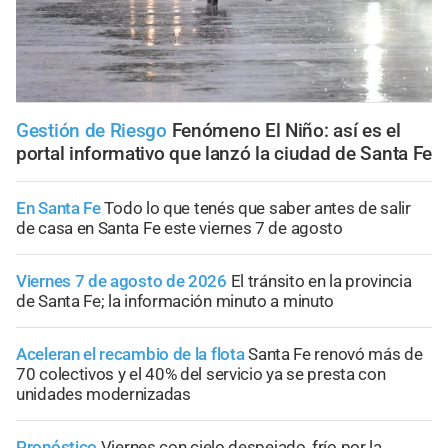
Gestión de Riesgo
Fenómeno El Niño: así es el
portal informativo que lanzó la ciudad de Santa Fe
En Santa Fe
Todo lo que tenés que saber antes de salir
de casa en Santa Fe este viernes 7 de agosto
Viernes 7 de agosto de 2026
El tránsito en la provincia
de Santa Fe; la información minuto a minuto
Aceleran el recambio de la flota
Santa Fe renovó más de
70 colectivos y el 40% del servicio ya se presta con
unidades modernizadas
Pronóstico
Viernes con cielo despejado, frío por la