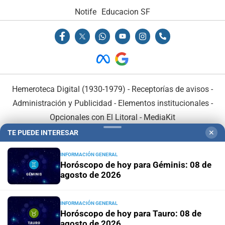
Notife
Educacion SF
Hemeroteca Digital (1930-1979)
-
Receptorías de avisos
-
Administración y Publicidad
-
Elementos institucionales
-
Opcionales con El Litoral
-
MediaKit
TE PUEDE INTERESAR
✕
El Litoral es miembro de:
INFORMACIÓN GENERAL
Horóscopo de hoy para Géminis: 08 de
agosto de 2026
INFORMACIÓN GENERAL
En Asociación con:
Horóscopo de hoy para Tauro: 08 de
agosto de 2026