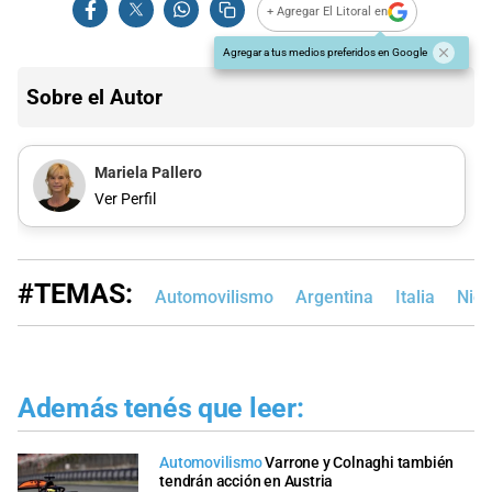
+ Agregar El Litoral en
Agregar a tus medios preferidos en Google
Sobre el Autor
Mariela Pallero
Ver Perfil
#TEMAS:
Automovilismo
Argentina
Italia
Nico
Además tenés que leer:
Automovilismo
Varrone y Colnaghi también
tendrán acción en Austria