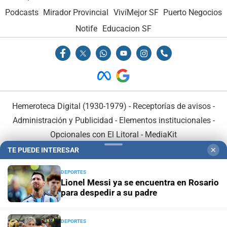
Podcasts
Mirador Provincial
VivíMejor SF
Puerto Negocios
Notife
Educacion SF
Hemeroteca Digital (1930-1979)
-
Receptorías de avisos
-
Administración y Publicidad
-
Elementos institucionales
-
Opcionales con El Litoral
-
MediaKit
TE PUEDE INTERESAR
✕
El Litoral es miembro de:
DEPORTES
Lionel Messi ya se encuentra en Rosario
para despedir a su padre
DEPORTES