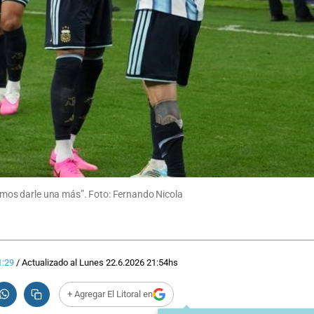
aremos darle una más”. Foto: Fernando Nicola
1:29
/
Actualizado al
Lunes 22.6.2026
21:54
hs
+ Agregar El Litoral en