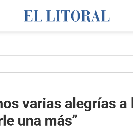
os varias alegrías a 
rle una más”