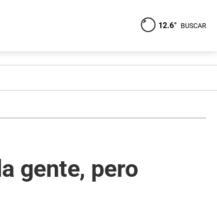
12.6°
BUSCAR
la gente, pero