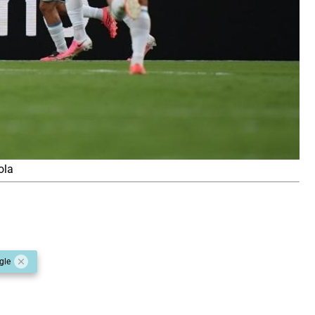
ola
gle