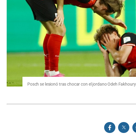
Posch se lesionó tras chocar con el jordano Odeh Fakhoury