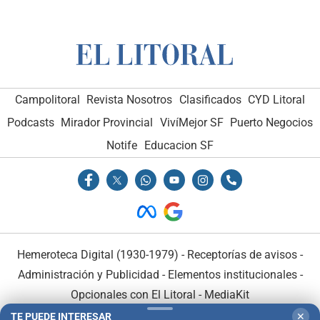
Campolitoral
Revista Nosotros
Clasificados
CYD Litoral
Podcasts
Mirador Provincial
VivíMejor SF
Puerto Negocios
Notife
Educacion SF
Hemeroteca Digital (1930-1979)
-
Receptorías de avisos
-
Administración y Publicidad
-
Elementos institucionales
-
Opcionales con El Litoral
-
MediaKit
TE PUEDE INTERESAR
✕