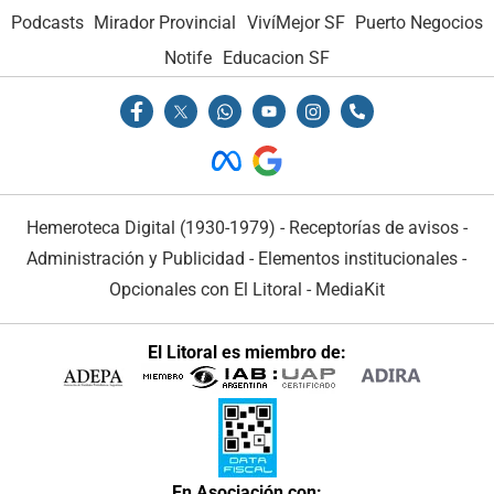
Podcasts
Mirador Provincial
VivíMejor SF
Puerto Negocios
Notife
Educacion SF
Hemeroteca Digital (1930-1979)
-
Receptorías de avisos
-
Administración y Publicidad
-
Elementos institucionales
-
Opcionales con El Litoral
-
MediaKit
El Litoral es miembro de:
En Asociación con: