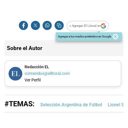
+ Agregar El Litoral en
Agregar a tus medios preferidos en Google
Sobre el Autor
Redacción EL
contenidos@ellitoral.com
Ver Perfil
#TEMAS:
Selección Argentina de Fútbol
Lionel Sc