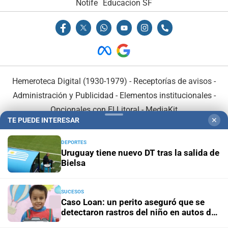
Notife
Educacion SF
Hemeroteca Digital (1930-1979)
-
Receptorías de avisos
-
Administración y Publicidad
-
Elementos institucionales
-
Opcionales con El Litoral
-
MediaKit
TE PUEDE INTERESAR
✕
El Litoral es miembro de:
DEPORTES
Uruguay tiene nuevo DT tras la salida de
Bielsa
SUCESOS
Caso Loan: un perito aseguró que se
En Asociación con:
detectaron rastros del niño en autos de
los acusados