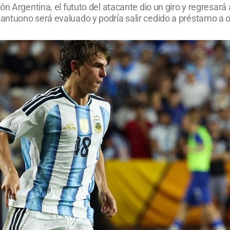
ón Argentina, el fututo del atacante dio un giro y regresar
ntuono será evaluado y podría salir cedido a préstamo a ot