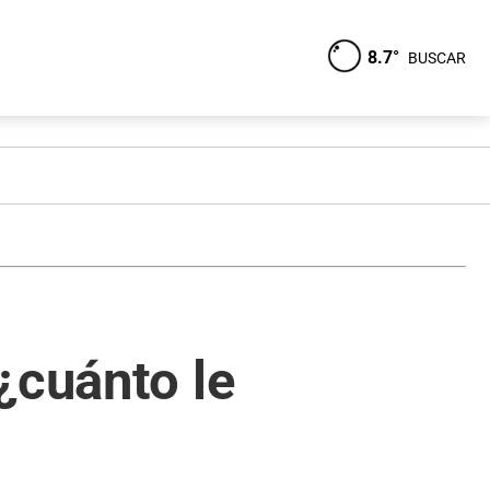
8.7°
BUSCAR
¿cuánto le