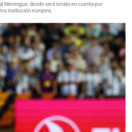
á al Merengue, donde será tenido en cuenta por
ra institución europea.