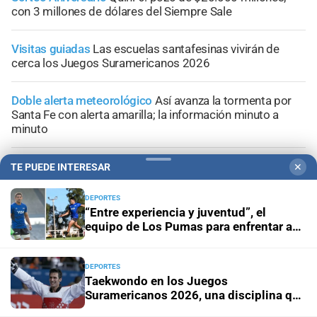
con 3 millones de dólares del Siempre Sale
Visitas guiadas
Las escuelas santafesinas vivirán de
cerca los Juegos Suramericanos 2026
Doble alerta meteorológico
Así avanza la tormenta por
Santa Fe con alerta amarilla; la información minuto a
minuto
Vigentes hasta el 12 de agosto
Mirá las ofertas en Alvear
TE PUEDE INTERESAR
✕
Supermercados
DEPORTES
“Entre experiencia y juventud”, el
equipo de Los Pumas para enfrentar a
Sudáfrica
DEPORTES
Taekwondo en los Juegos
Suramericanos 2026, una disciplina que
acerca a los atletas al sueño olímpico