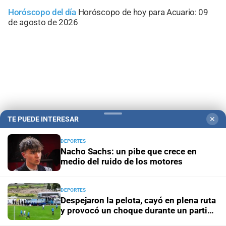
Horóscopo del día
Horóscopo de hoy para Acuario: 09
de agosto de 2026
TE PUEDE INTERESAR
✕
DEPORTES
Nacho Sachs: un pibe que crece en
medio del ruido de los motores
Campolitoral
Revista Nosotros
Clasificados
CYD Litoral
Podcasts
Mirador Provincial
VivíMejor SF
Puerto Negocios
DEPORTES
Despejaron la pelota, cayó en plena ruta
Notife
Educacion SF
y provocó un choque durante un partido
del ascenso