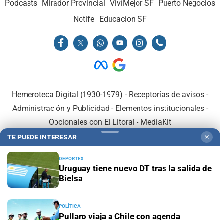
Podcasts
Mirador Provincial
VivíMejor SF
Puerto Negocios
Notife
Educacion SF
Hemeroteca Digital (1930-1979)
-
Receptorías de avisos
-
Administración y Publicidad
-
Elementos institucionales
-
Opcionales con El Litoral
-
MediaKit
TE PUEDE INTERESAR
✕
El Litoral es miembro de:
DEPORTES
Uruguay tiene nuevo DT tras la salida de
Bielsa
POLÍTICA
En Asociación con:
Pullaro viaja a Chile con agenda