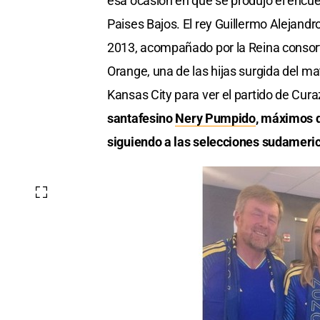
esa ocasión en que se produjo el encue
Paises Bajos. El rey Guillermo Alejandro
2013, acompañado por la Reina consort
Orange, una de las hijas surgida del m
Kansas City para ver el partido de Cur
santafesino
Nery Pumpido
, máximos d
siguiendo a las selecciones sudameri