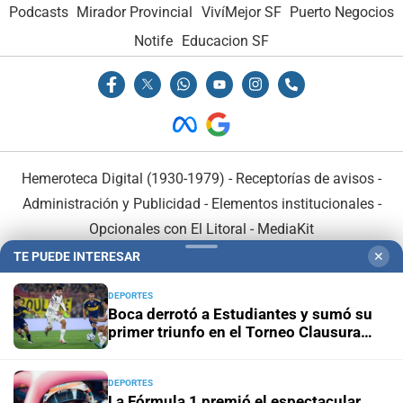
Podcasts
Mirador Provincial
VivíMejor SF
Puerto Negocios
Notife
Educacion SF
Hemeroteca Digital (1930-1979)
-
Receptorías de avisos
-
Administración y Publicidad
-
Elementos institucionales
-
Opcionales con El Litoral
-
MediaKit
TE PUEDE INTERESAR
✕
El Litoral es miembro de:
DEPORTES
Boca derrotó a Estudiantes y sumó su
primer triunfo en el Torneo Clausura
2026
DEPORTES
En Asociación con:
La Fórmula 1 premió el espectacular