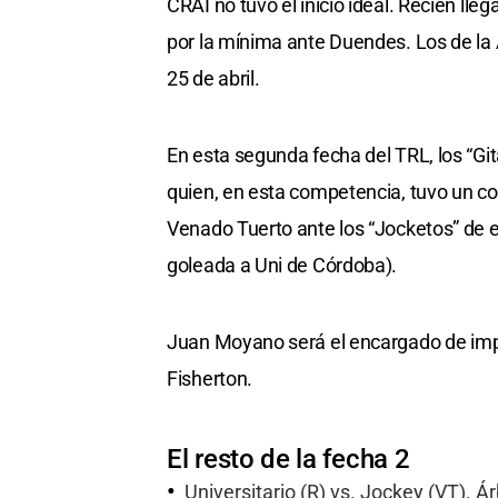
CRAI no tuvo el inicio ideal. Recién lle
por la mínima ante Duendes. Los de la A
25 de abril.
En esta segunda fecha del TRL, los “Gi
quien, en esta competencia, tuvo un c
Venado Tuerto ante los “Jocketos” de es
goleada a Uni de Córdoba).
Juan Moyano será el encargado de impart
Fisherton.
El resto de la fecha 2
Universitario (R) vs. Jockey (VT). Á