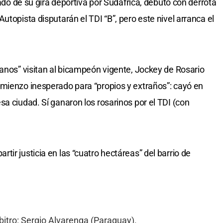
gado de su gira deportiva por Sudáfrica, debutó con derrota
utopista disputarán el TDI “B”, pero este nivel arranca el
tanos” visitan al bicampeón vigente, Jockey de Rosario
omienzo inesperado para “propios y extraños”: cayó en
a ciudad. Sí ganaron los rosarinos por el TDI (con
ir justicia en las “cuatro hectáreas” del barrio de
rbitro: Sergio Alvarenga (Paraguay).