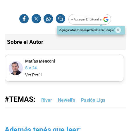
+ Agregar El Litoral en
Agregar a tus medios preferidos en Google
Sobre el Autor
Matías Menconi
Sur 24.
Ver Perfil
#TEMAS:
River
Newell's
Pasión Liga
Además tenés que leer: