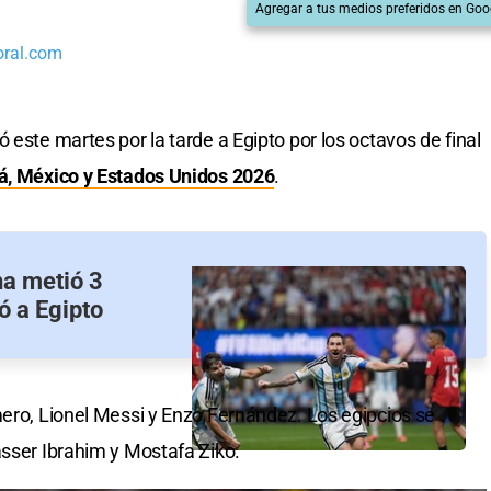
Agregar a tus medios preferidos en Goo
oral.com
 este martes por la tarde a Egipto por los octavos de final
dá, México y Estados Unidos 2026
.
na metió 3
ó a Egipto
mero, Lionel Messi y Enzo Fernández. Los egipcios se
asser Ibrahim y Mostafa Ziko.