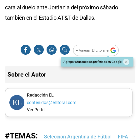
cara al duelo ante Jordania del próximo sábado
también en el Estadio AT&T de Dallas.
+ Agregar El Litoral en
Agregar a tus medios preferidos en Google
Sobre el Autor
Redacción EL
contenidos@ellitoral.com
Ver Perfil
#TEMAS:
Selección Argentina de Fútbol
FIFA
Co