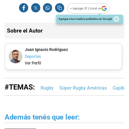
+ Agregar El Litoral en
Agregar a tus medios preferidos en Google
Sobre el Autor
Juan Ignacio Rodríguez
Deportes
Ver Perfil
#TEMAS:
Rugby
Súper Rugby Américas
Capibar
Además tenés que leer: