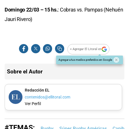
Domingo 22/03 – 15 hs.
: Cobras vs. Pampas (Nehuén
Jauri Rivero)
+ Agregar El Litoral en
Agregar a tus medios preferidos en Google
Sobre el Autor
Redacción EL
contenidos@ellitoral.com
Ver Perfil
#TEMAS:
Rugby
Súper Rugby Américas
Capibar