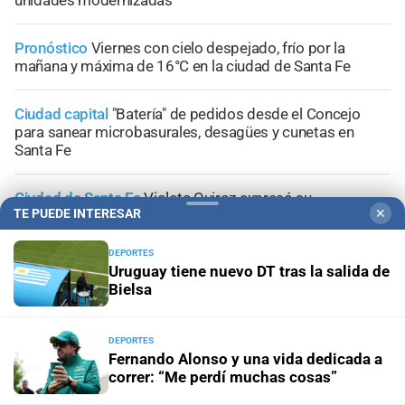
unidades modernizadas
Pronóstico
Viernes con cielo despejado, frío por la
mañana y máxima de 16°C en la ciudad de Santa Fe
Ciudad capital
"Batería" de pedidos desde el Concejo
para sanear microbasurales, desagües y cunetas en
Santa Fe
Ciudad de Santa Fe
Violeta Quiroz expresó su
TE PUEDE INTERESAR
✕
preocupación por el proyecto de ley nacional
DEPORTES
Uruguay tiene nuevo DT tras la salida de
Bielsa
+
Sucesos
DEPORTES
Fernando Alonso y una vida dedicada a
correr: “Me perdí muchas cosas”