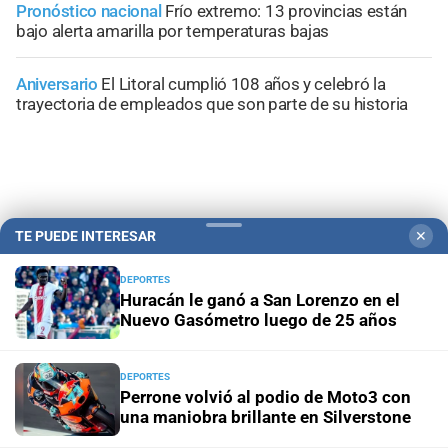
Pronóstico nacional
Frío extremo: 13 provincias están
bajo alerta amarilla por temperaturas bajas
Aniversario
El Litoral cumplió 108 años y celebró la
trayectoria de empleados que son parte de su historia
TE PUEDE INTERESAR
✕
DEPORTES
Huracán le ganó a San Lorenzo en el
Nuevo Gasómetro luego de 25 años
DEPORTES
Campolitoral
Revista Nosotros
Clasificados
CYD Litoral
Perrone volvió al podio de Moto3 con
una maniobra brillante en Silverstone
Podcasts
Mirador Provincial
VivíMejor SF
Puerto Negocios