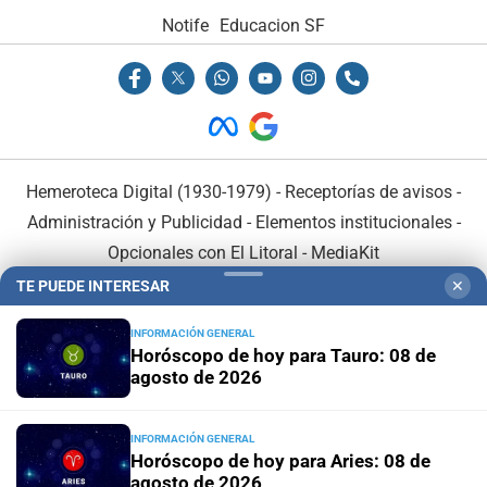
Notife
Educacion SF
Hemeroteca Digital (1930-1979)
-
Receptorías de avisos
-
Administración y Publicidad
-
Elementos institucionales
-
Opcionales con El Litoral
-
MediaKit
TE PUEDE INTERESAR
✕
El Litoral es miembro de:
INFORMACIÓN GENERAL
Horóscopo de hoy para Tauro: 08 de
agosto de 2026
INFORMACIÓN GENERAL
En Asociación con:
Horóscopo de hoy para Aries: 08 de
agosto de 2026