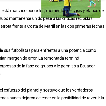
ol está marcado por ciclos, momentos de crisis y etapas de
supo mantenerse unido pese a las críticas recibidas
rrota frente a Costa de Marfil en las dos primeras fechas
de sus futbolistas para enfrentar a una potencia como
ían margen de error. La remontada terminó
orpresas de la fase de grupos y le permitió a Ecuador
o
.
el esfuerzo del plantel y sostuvo que los verdaderos
nes nunca dejaron de creer en la posibilidad de revertir la