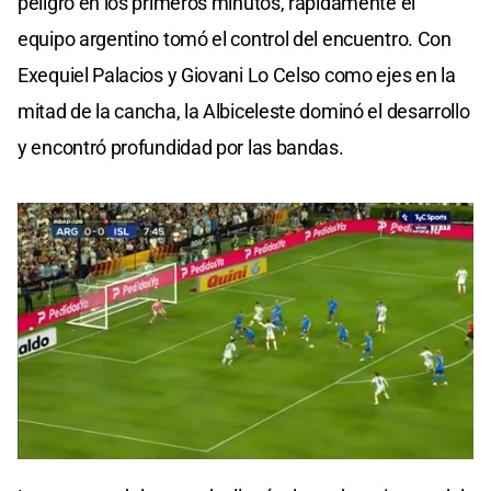
peligro en los primeros minutos, rápidamente el
equipo argentino tomó el control del encuentro. Con
Exequiel Palacios y Giovani Lo Celso como ejes en la
mitad de la cancha, la Albiceleste dominó el desarrollo
y encontró profundidad por las bandas.
0
seconds