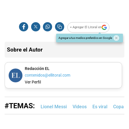
+ Agregar El Litoral en
Agregar a tus medios preferidos en Google
Sobre el Autor
Redacción EL
contenidos@ellitoral.com
Ver Perfil
#TEMAS:
Lionel Messi
Videos
Es viral
Copa M