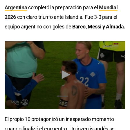
Argentina
completó la preparación para el
Mundial
2026
con claro triunfo ante Islandia. Fue 3-0 para el
equipo argentino con goles de
Barco, Messi y Almada.
0
seconds
El propio 10 protagonizó un inesperado momento
of
9
cuando finalizó el encuentro. Un joven islandés se
seconds