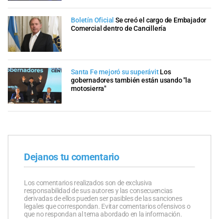
Boletín Oficial
Se creó el cargo de Embajador
Comercial dentro de Cancillería
Santa Fe mejoró su superávit
Los
gobernadores también están usando "la
motosierra"
Dejanos tu comentario
Los comentarios realizados son de exclusiva
responsabilidad de sus autores y las consecuencias
derivadas de ellos pueden ser pasibles de las sanciones
legales que correspondan. Evitar comentarios ofensivos o
que no respondan al tema abordado en la información.