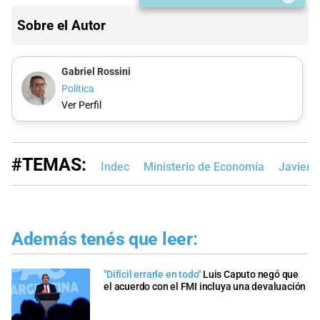
Sobre el Autor
Gabriel Rossini
Política
Ver Perfil
#TEMAS:
Indec
Ministerio de Economía
Javier M
Además tenés que leer:
"Difícil errarle en todo"
Luis Caputo negó que
el acuerdo con el FMI incluya una devaluación