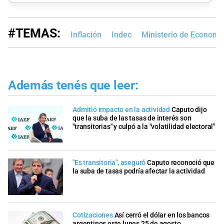
#TEMAS:
Inflación
Indec
Ministerio de Economí
Además tenés que leer:
Admitió impacto en la actividad
Caputo dijo
que la suba de las tasas de interés son
"transitorias" y culpó a la "volatilidad electoral"
"Es transitoria", aseguró
Caputo reconoció que
la suba de tasas podría afectar la actividad
Cotizaciones
Así cerró el dólar en los bancos
argentinos este lunes 25 de agosto