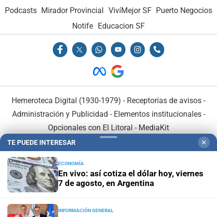
Podcasts
Mirador Provincial
VivíMejor SF
Puerto Negocios
Notife
Educacion SF
Hemeroteca Digital (1930-1979)
-
Receptorías de avisos
-
Administración y Publicidad
-
Elementos institucionales
-
Opcionales con El Litoral
-
MediaKit
TE PUEDE INTERESAR
✕
El Litoral es miembro de:
ECONOMÍA
En vivo: así cotiza el dólar hoy, viernes
7 de agosto, en Argentina
INFORMACIÓN GENERAL
En Asociación con: