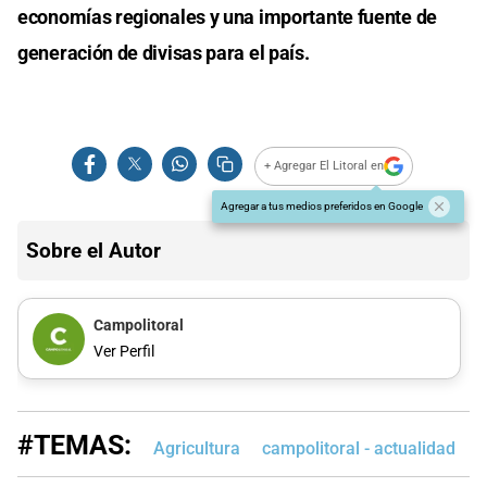
economías regionales y una importante fuente de
generación de divisas para el país.
+ Agregar El Litoral en
Agregar a tus medios preferidos en Google
Sobre el Autor
Campolitoral
Ver Perfil
#TEMAS:
Agricultura
campolitoral - actualidad
c