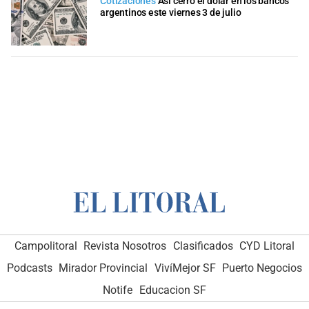
Cotizaciones
Así cerró el dólar en los bancos
argentinos este viernes 3 de julio
Campolitoral
Revista Nosotros
Clasificados
CYD Litoral
Podcasts
Mirador Provincial
VivíMejor SF
Puerto Negocios
Notife
Educacion SF