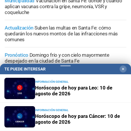
Municipalidad
Vacunación en Santa Fe: dónde y cuándo
aplican vacunas contra la gripe, neumonía, VSR y
coqueluche
Actualización
Suben las multas en Santa Fe: cómo
quedarán los nuevos montos de las infracciones más
comunes
Pronóstico
Domingo frío y con cielo mayormente
despejado en la ciudad de Santa Fe
TE PUEDE INTERESAR
✕
Santa Fe ciudad
Esmeralda Este II: la Villa Suramericana
que después de los Juegos será hogar de 346 familias
INFORMACIÓN GENERAL
Horóscopo de hoy para Leo: 10 de
agosto de 2026
INFORMACIÓN GENERAL
Horóscopo de hoy para Cáncer: 10 de
+
Sucesos
agosto de 2026