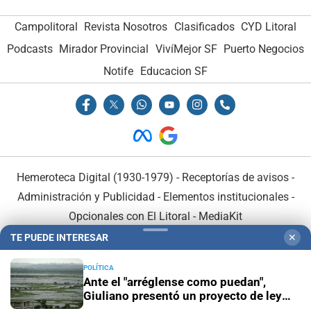
Campolitoral
Revista Nosotros
Clasificados
CYD Litoral
Podcasts
Mirador Provincial
VivíMejor SF
Puerto Negocios
Notife
Educacion SF
Hemeroteca Digital (1930-1979)
-
Receptorías de avisos
-
Administración y Publicidad
-
Elementos institucionales
-
Opcionales con El Litoral
-
MediaKit
TE PUEDE INTERESAR
✕
El Litoral es miembro de:
POLÍTICA
Ante el "arréglense como puedan",
Giuliano presentó un proyecto de ley
para prevenir las consecuencias de "El