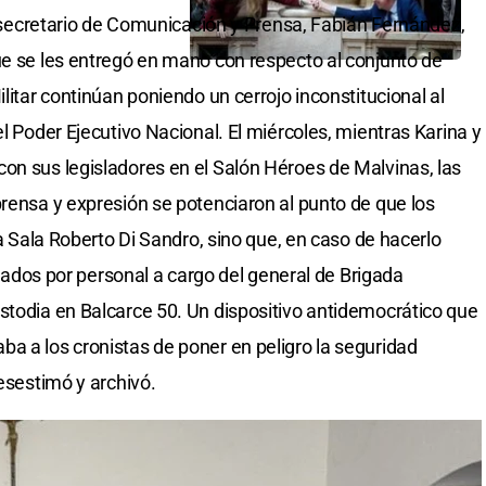
vo secretario de Comunicación y Prensa, Fabián Fernández,
ue se les entregó en mano con respecto al conjunto de
litar continúan poniendo un cerrojo inconstitucional al
el Poder Ejecutivo Nacional. El miércoles, mientras Karina y
on sus legisladores en el Salón Héroes de Malvinas, las
prensa y expresión se potenciaron al punto de que los
la Sala Roberto Di Sandro, sino que, en caso de hacerlo
odiados por personal a cargo del general de Brigada
stodia en Balcarce 50. Un dispositivo antidemocrático que
a a los cronistas de poner en peligro la seguridad
desestimó y archivó.